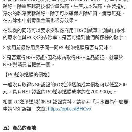
越好，除鹽率越高技術含量越高，生產成本越高，在製造純
淨水的乾淨度就越好，除了可以確保去除細菌、病毒無疑，
在去除水中劇毒重金屬也很有效果。
在裝機的同時可以要求安裝廠商用TDS測試筆，測試自來水
的原水值與RO水的去除率，是否可達到他們所標榜的數字。
2 使用前最好用鼻子聞一聞RO逆滲透膜是否有異味。
3 是否獲得NSF認證?因為廠商取得NSF產品認証，就等於
NSF幫消費者把這一關。
【RO逆滲透膜的價格】
一般沒有取得NSF認證的RO逆滲透膜成本價格可以低至200
元，具有NSF認證的RO逆滲透膜成本約在700-900元。
相關RO逆滲透膜的NSF認證資料，請參考「淨水器為什麼要
申請NSF認證」文章:
https://ppt.cc/fBHOvx
五）產品的產地