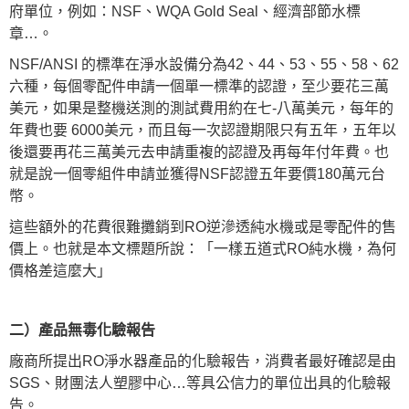
府單位，例如：NSF、WQA Gold Seal、經濟部節水標
章…。
NSF/ANSI 的標準在淨水設備分為42、44、53、55、58、62
六種，每個零配件申請一個單一標準的認證，至少要花三萬
美元，如果是整機送測的測試費用約在七-八萬美元，每年的
年費也要 6000美元，而且每一次認證期限只有五年，五年以
後還要再花三萬美元去申請重複的認證及再每年付年費。也
就是說一個零組件申請並獲得NSF認證五年要價180萬元台
幣。
這些額外的花費很難攤銷到RO逆滲透純水機或是零配件的售
價上。也就是本文標題所說：「一樣五道式RO純水機，為何
價格差這麼大」
二）產品無毒化驗報告
廠商所提出RO淨水器產品的化驗報告，消費者最好確認是由
SGS、財團法人塑膠中心…等具公信力的單位出具的化驗報
告。