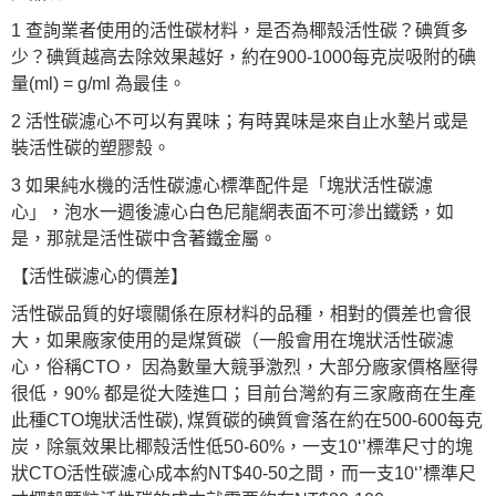
1 查詢業者使用的活性碳材料，是否為椰殼活性碳？碘質多
少？碘質越高去除效果越好，約在900-1000每克炭吸附的碘
量(ml) = g/ml 為最佳。
2 活性碳濾心不可以有異味；有時異味是來自止水墊片或是
裝活性碳的塑膠殼。
3 如果純水機的活性碳濾心標準配件是「塊狀活性碳濾
心」，泡水一週後濾心白色尼龍網表面不可滲出鐵銹，如
是，那就是活性碳中含著鐵金屬。
【活性碳濾心的價差】
活性碳品質的好壞關係在原材料的品種，相對的價差也會很
大，如果廠家使用的是煤質碳（一般會用在塊狀活性碳濾
心，俗稱CTO， 因為數量大競爭激烈，大部分廠家價格壓得
很低，90% 都是從大陸進口；目前台灣約有三家廠商在生產
此種CTO塊狀活性碳), 煤質碳的碘質會落在約在500-600每克
炭，除氯效果比椰殼活性低50-60%，一支10‘’標準尺寸的塊
狀CTO活性碳濾心成本約NT$40-50之間，而一支10‘’標準尺