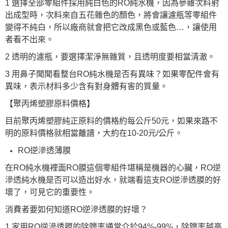
1 選擇全部零組件採用純白色的RO純水機，因為參雜次料射
出成型時，次料來自五花雜色的顏色，將會讓濾瓶等零組件
變得不純白，所以廠商就會把它改成黑色或藍色…，讓使用
者看不出來。
2 透明的濾瓶，要選擇潔淨無雜質，且透明度要相當清澈。
3 用鼻子聞聞看整台RO純水機是否有異味？如果零配件會有
異味，表示材料多少含有對身體有害的質量。
【聚丙烯塑膠原料價格】
目前聚丙烯塑膠純正原料的價格約每公斤50元，如果來路不
明的原料價格就相當離譜，大約在10-20元/公斤。
RO逆滲透薄膜
在RO純水機裡面RO膜這個零組件堪稱是機器的心臟，RO逆
滲透純水機是否可以造出好水，就端看這支RO逆滲透膜的好
壞了，可見它的重要性。
消費者要如何知道RO逆滲透膜的好壞？
1 家用RO逆滲透膜的除鹽率通常介於94%-99%，除鹽率越高