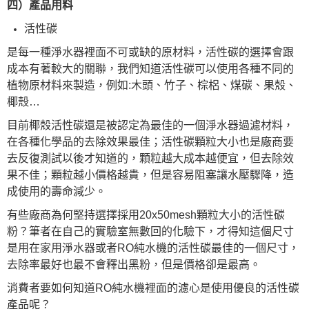
四）產品用料
活性碳
是每一種淨水器裡面不可或缺的原材料，活性碳的選擇會跟
成本有著較大的關聯，我們知道活性碳可以使用各種不同的
植物原材料來製造，例如:木頭、竹子、棕梠、煤碳、果殼、
椰殼…
目前椰殼活性碳還是被認定為最佳的一個淨水器過濾材料，
在各種化學品的去除效果最佳；活性碳顆粒大小也是廠商要
去反復測試以後才知道的，顆粒越大成本越便宜，但去除效
果不佳；顆粒越小價格越貴，但是容易阻塞讓水壓驟降，造
成使用的壽命減少。
有些廠商為何堅持選擇採用20x50mesh顆粒大小的活性碳
粉？筆者在自己的實驗室無數回的化驗下，才得知這個尺寸
是用在家用淨水器或者RO純水機的活性碳最佳的一個尺寸，
去除率最好也最不會釋出黑粉，但是價格卻是最高。
消費者要如何知道RO純水機裡面的濾心是使用優良的活性碳
產品呢？