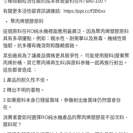
寸椰殼顆粒活性碳的成本就需要約在NT$80-100。
有關更多活性碳資訊請連結:
https://ppt.cc/f3B6xx
聚丙烯塑膠原料
這個原料在RO純水機裡面應用最廣泛，因為聚丙烯塑膠原料
具有多項優點，例如：親水性、耐衝擊以及無毒、機械性質
強韌，抗多種有機溶劑和酸鹼腐蝕。
某些廠商為了讓產品價格更具競爭性， 可能使用廢料(廢棄聚
丙烯針桶、其它聚丙烯再生料)與原料參雜一起再進行射出。
這些都會造成 ：
1 產品的耐久性不佳。
2 釋出不明的毒物。
3 如果廢料本身已殘留異味，參雜射出後異味仍然還會存
在。
消費者要如何選擇RO純水機產品的聚丙烯塑膠是不加次料、
廢料呢？